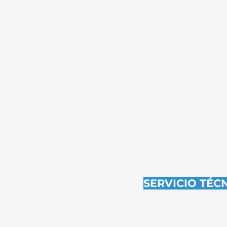
E ESTAMOS ESPERAN
SERVICIO TÉCN
Bvar. Artigas 3
093 658 516