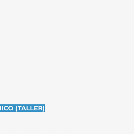
DO!
ICO (TALLER)
424, Montevideo
091 609 999