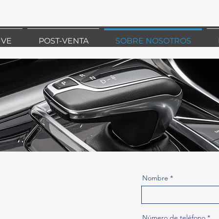
IVE
POST-VENTA
SOBRE NOSOTROS
Nombre
cia.Golomar@abriley.uy
Número de teléfono