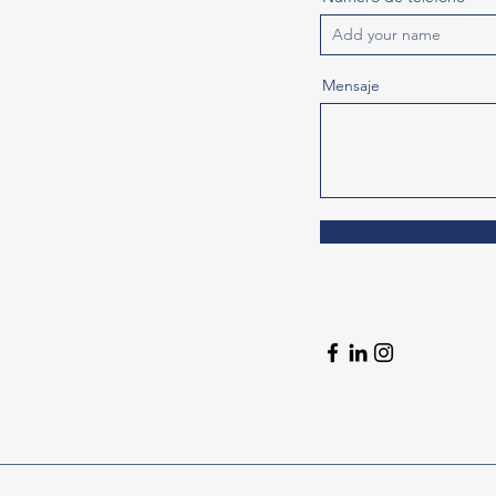
Mensaje
io@abriley.uy
.Sanchez@abriley.uy
stos@abriley.uy