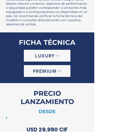
diseño interior y exterior, aspectos de performance
o seguridad pueden corresponder a versiones más
equipadas o a configuraciones no disponibles en el
país. Se recomienda verificar la ficha técnica del
modelo o consultar directamente con nuestros
asesores de ventas.
FICHA TÉCNICA
LUXURY
PREMIUM
PRECIO
LANZAMIENTO
DESDE
USD 29.990 CIF