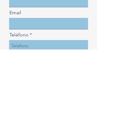
Email
Teléfono
Elige una opción
Consulta
Enviar