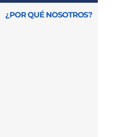
¿POR QUÉ NOSOTROS?
Somos pioneros en
movilidad eléctrica
en Uruguay