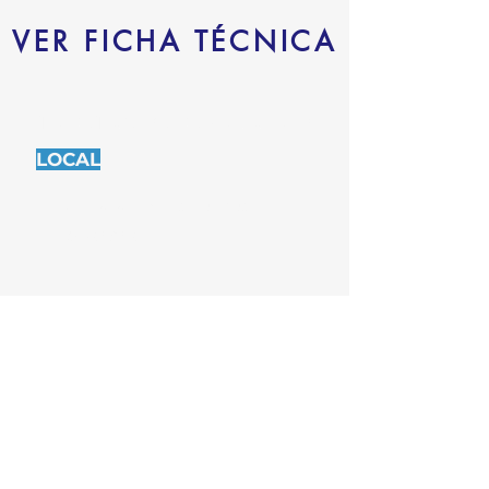
VER FICHA TÉCNICA
¡TE ESTAMOS ESPERANDO!
LOCAL
Av. Italia 5129, Montevideo
093 658 516